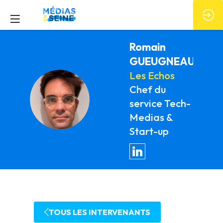
Romain
GUEUGNEAU
Les Echos
Chef du
RG
service Tech-
Medias &
Start-up
TOUS LES INTERVENANTS