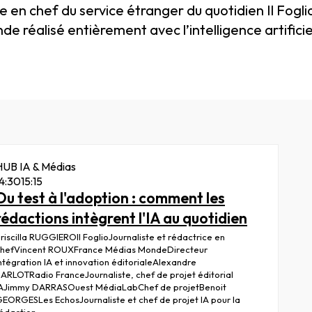
ice en chef du service étranger du quotidien Il Fog
nde réalisé entièrement avec l’intelligence artificie
HUB IA & Médias
14:30
15:15
Du test à l'adoption : comment les
rédactions intègrent l'IA au quotidien
riscilla
RUGGIERO
Il Foglio
Journaliste et rédactrice en
hef
Vincent
ROUX
France Médias Monde
Directeur
ntégration IA et innovation éditoriale
Alexandre
BARLOT
Radio France
Journaliste, chef de projet éditorial
A
Jimmy
DARRAS
Ouest MédiaLab
Chef de projet
Benoit
GEORGES
Les Echos
Journaliste et chef de projet IA pour la
édaction