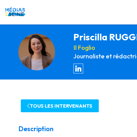
Priscilla
RUGG
Il Foglio
PR
Journaliste et rédactr
TOUS LES INTERVENANTS
Description