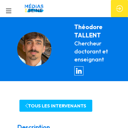
Théodore
TALLENT
Chercheur
TT
doctorant et
enseignant
TOUS LES INTERVENANTS
Description