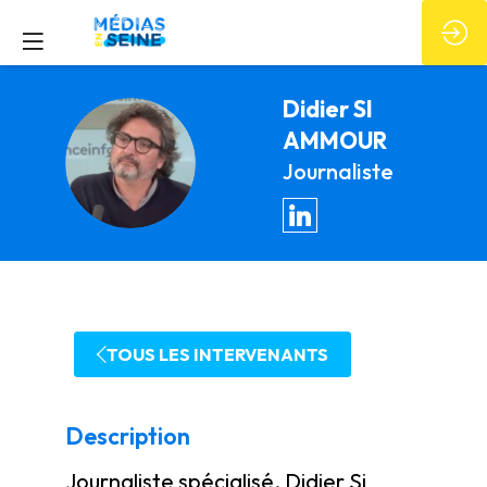
Didier
SI
AMMOUR
DSA
Journaliste
TOUS LES INTERVENANTS
Description
Journaliste spécialisé, Didier Si