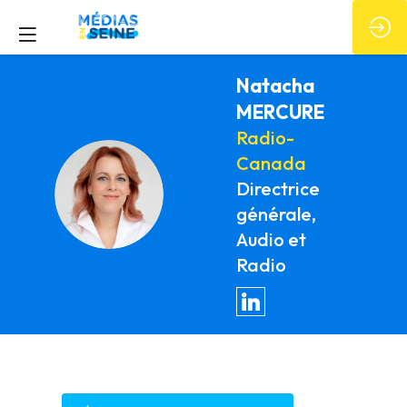
Natacha
MERCURE
Radio-
Canada
NM
Directrice
générale,
Audio et
Radio