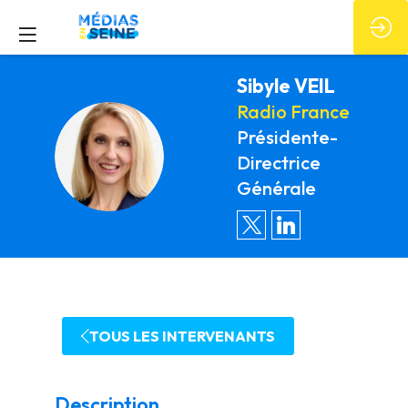
Sibyle
VEIL
Radio France
Présidente-
SV
Directrice
Générale
TOUS LES INTERVENANTS
Description