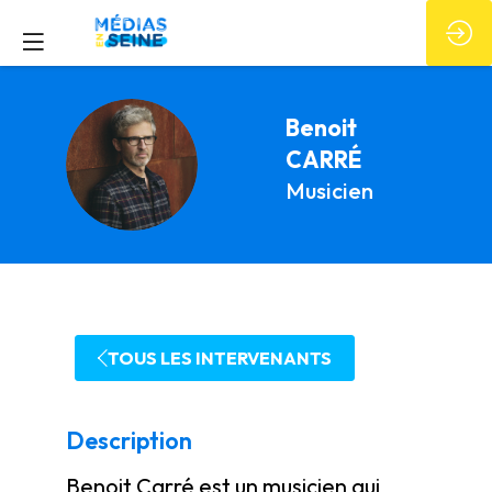
Benoit
BC
CARRÉ
Musicien
TOUS LES INTERVENANTS
Description
Benoit Carré est un musicien qui